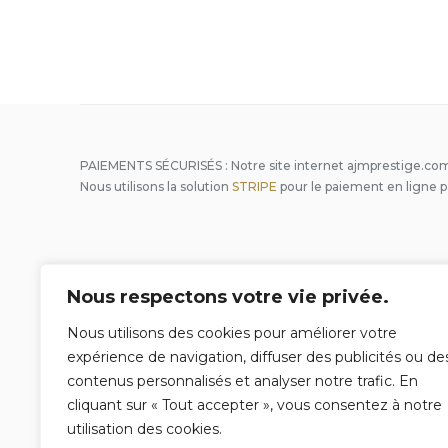
PAIEMENTS SÉCURISÉS : Notre site internet ajmprestige.com
Nous utilisons la solution
STRIPE
pour le paiement en ligne p
Conciergerie Privée
Nous respectons votre vie privée.
Qui sommes nous ?
Nous utilisons des cookies pour améliorer votre
Gestion locative de vos biens
expérience de navigation, diffuser des publicités ou de
contenus personnalisés et analyser notre trafic. En
Surveillance de propriété
cliquant sur « Tout accepter », vous consentez à notre
Intendance & entretien
utilisation des cookies.