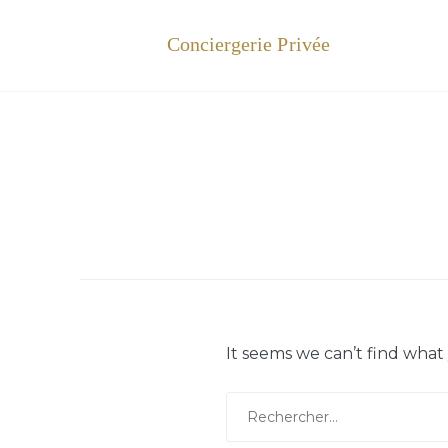
Skip
to
AJM Prestige
content
It seems we can’t find what
Rechercher :