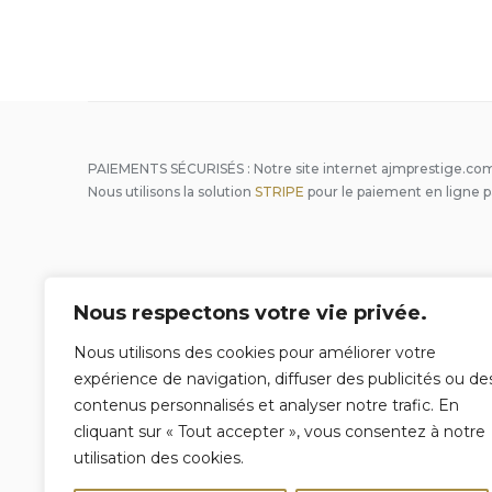
PAIEMENTS SÉCURISÉS : Notre site internet ajmprestige.com
Nous utilisons la solution
STRIPE
pour le paiement en ligne p
Conciergerie Privée
Nous respectons votre vie privée.
Qui sommes nous ?
Nous utilisons des cookies pour améliorer votre
Gestion locative de vos biens
expérience de navigation, diffuser des publicités ou de
contenus personnalisés et analyser notre trafic. En
Surveillance de propriété
cliquant sur « Tout accepter », vous consentez à notre
Intendance & entretien
utilisation des cookies.
Conciergerie privée voyageur